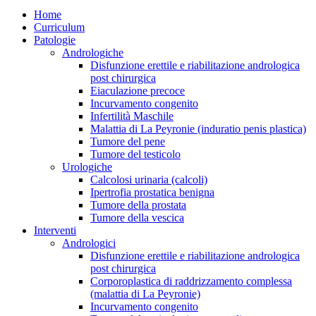
Home
Curriculum
Patologie
Andrologiche
Disfunzione erettile e riabilitazione andrologica
post chirurgica
Eiaculazione precoce
Incurvamento congenito
Infertilità Maschile
Malattia di La Peyronie (induratio penis plastica)
Tumore del pene
Tumore del testicolo
Urologiche
Calcolosi urinaria (calcoli)
Ipertrofia prostatica benigna
Tumore della prostata
Tumore della vescica
Interventi
Andrologici
Disfunzione erettile e riabilitazione andrologica
post chirurgica
Corporoplastica di raddrizzamento complessa
(malattia di La Peyronie)
Incurvamento congenito