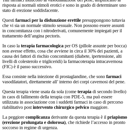
risposta ai normali stimoli erotici e sono in grado di determinare uno
stato di erezione soddisfacente.
Questi
farmaci per la disfunzione erettile
presuppongono tuttavia
che vi sia un normale stimolo sessuale. Non possono essere assunti
in concomitanza con i nitroderivati, comunemente impiegati per il
trattamento dell’angina pectoris.
In caso la
terapia farmacologica
per OS (pillole assunte per bocca)
non avesse effetto, cosa che avviene in circa il 30% dei pazienti, a
causa dei fattori di rischio concomitanti (diabete, ipertensione, alti
livelli di colesterolo e trigliceridi) la farmacoterapia intracavernosa
(FIC) è il passo successivo.
Essa consiste nella iniezione di prostaglandine, che sono
farmaci
vasodilatatori, direttamente all’ interno dei corpi cavernosi del pene.
Questa terapia viene usata da sola (come
terapia
di secondo livello)
in caos di fallimento della terapia con PDE-5, ma può essere
utilizzata in associazione con i suddetti farmaci in caso di percorso
riabilitativo post
intervento chirurgico pelvico
maggiore.
La peggiore
complicanza
derivante da questa terapia è il
priapismo
(erezione prolungata e dolorosa)
, che richiede l’accesso in pronto
soccorso in regime di urgenza.