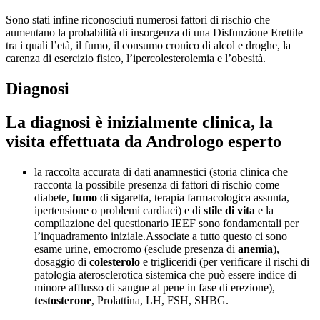
Sono stati infine riconosciuti numerosi fattori di rischio che
aumentano la probabilità di insorgenza di una Disfunzione Erettile
tra i quali l’età, il fumo, il consumo cronico di alcol e droghe, la
carenza di esercizio fisico, l’ipercolesterolemia e l’obesità.
Diagnosi
La diagnosi è inizialmente clinica, la
visita effettuata da Andrologo esperto
la raccolta accurata di dati anamnestici (storia clinica che
racconta la possibile presenza di fattori di rischio come
diabete,
fumo
di sigaretta, terapia farmacologica assunta,
ipertensione o problemi cardiaci) e di
stile di vita
e la
compilazione del questionario IEEF sono fondamentali per
l’inquadramento iniziale.Associate a tutto questo ci sono
esame urine, emocromo (esclude presenza di
anemia
),
dosaggio di
colesterolo
e trigliceridi (per verificare il rischi di
patologia aterosclerotica sistemica che può essere indice di
minore afflusso di sangue al pene in fase di erezione),
testosterone
, Prolattina, LH, FSH, SHBG.