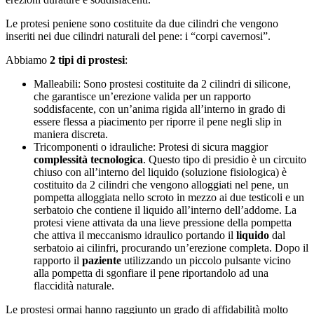
Le protesi peniene sono costituite da due cilindri che vengono
inseriti nei due cilindri naturali del pene: i “corpi cavernosi”.
Abbiamo
2 tipi di prostesi
:
Malleabili: Sono prostesi costituite da 2 cilindri di silicone,
che garantisce un’erezione valida per un rapporto
soddisfacente, con un’anima rigida all’interno in grado di
essere flessa a piacimento per riporre il pene negli slip in
maniera discreta.
Tricomponenti o idrauliche: Protesi di sicura maggior
complessità tecnologica
. Questo tipo di presidio è un circuito
chiuso con all’interno del liquido (soluzione fisiologica) è
costituito da 2 cilindri che vengono alloggiati nel pene, un
pompetta alloggiata nello scroto in mezzo ai due testicoli e un
serbatoio che contiene il liquido all’interno dell’addome. La
protesi viene attivata da una lieve pressione della pompetta
che attiva il meccanismo idraulico portando il
liquido
dal
serbatoio ai cilinfri, procurando un’erezione completa. Dopo il
rapporto il
paziente
utilizzando un piccolo pulsante vicino
alla pompetta di sgonfiare il pene riportandolo ad una
flaccidità naturale.
Le prostesi ormai hanno raggiunto un grado di affidabilità molto