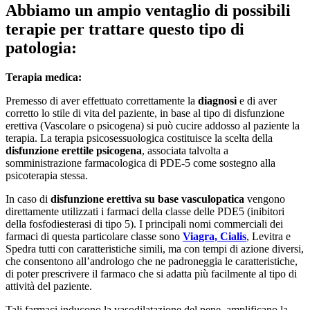
Abbiamo un ampio ventaglio di possibili
terapie per trattare questo tipo di
patologia:
Terapia medica:
Premesso di aver effettuato correttamente la
diagnosi
e di aver
corretto lo stile di vita del paziente, in base al tipo di disfunzione
erettiva (Vascolare o psicogena) si può cucire addosso al paziente la
terapia. La terapia psicosessuologica costituisce la scelta della
disfunzione erettile psicogena
, associata talvolta a
somministrazione farmacologica di PDE-5 come sostegno alla
psicoterapia stessa.
In caso di
disfunzione erettiva su base vasculopatica
vengono
direttamente utilizzati i farmaci della classe delle PDE5 (inibitori
della fosfodiesterasi di tipo 5). I principali nomi commerciali dei
farmaci di questa particolare classe sono
Viagra, Cialis
, Levitra e
Spedra tutti con caratteristiche simili, ma con tempi di azione diversi,
che consentono all’andrologo che ne padroneggia le caratteristiche,
di poter prescrivere il farmaco che si adatta più facilmente al tipo di
attività del paziente.
Tali farmaci inducono la vasodilatazione del pene, amplificano la