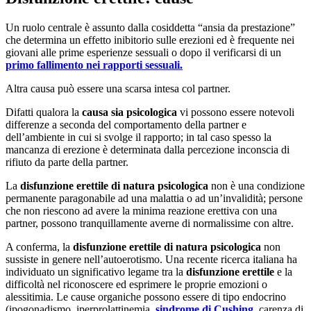
Un ruolo centrale è assunto dalla cosiddetta “ansia da prestazione”
che determina un effetto inibitorio sulle erezioni ed è frequente nei
giovani alle prime esperienze sessuali o dopo il verificarsi di un
primo fallimento nei rapporti sessuali.
Altra causa può essere una scarsa intesa col partner.
Difatti qualora la
causa sia psicologica
vi possono essere notevoli
differenze a seconda del comportamento della partner e
dell’ambiente in cui si svolge il rapporto; in tal caso spesso la
mancanza di erezione è determinata dalla percezione inconscia di
rifiuto da parte della partner.
La
disfunzione erettile di natura psicologica
non è una condizione
permanente paragonabile ad una malattia o ad un’invalidità; persone
che non riescono ad avere la minima reazione erettiva con una
partner, possono tranquillamente averne di normalissime con altre.
A conferma, la
disfunzione erettile di natura psicologica
non
sussiste in genere nell’autoerotismo. Una recente ricerca italiana ha
individuato un significativo legame tra la
disfunzione erettile
e la
difficoltà nel riconoscere ed esprimere le proprie emozioni o
alessitimia. Le cause organiche possono essere di tipo endocrino
(ipogonadismo, iperprolattinemia,
sindrome di Cushing
, carenza di