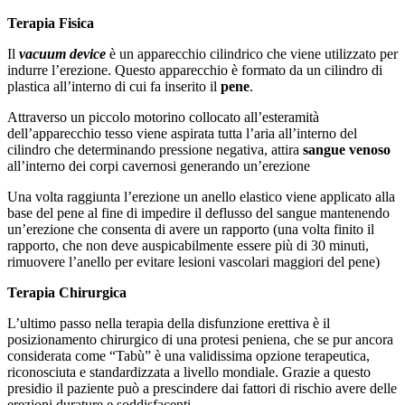
Terapia Fisica
Il
vacuum device
è un apparecchio cilindrico che viene utilizzato per
indurre l’erezione. Questo apparecchio è formato da un cilindro di
plastica all’interno di cui fa inserito il
pene
.
Attraverso un piccolo motorino collocato all’esteramità
dell’apparecchio tesso viene aspirata tutta l’aria all’interno del
cilindro che determinando pressione negativa, attira
sangue venoso
all’interno dei corpi cavernosi generando un’erezione
Una volta raggiunta l’erezione un anello elastico viene applicato alla
base del pene al fine di impedire il deflusso del sangue mantenendo
un’erezione che consenta di avere un rapporto (una volta finito il
rapporto, che non deve auspicabilmente essere più di 30 minuti,
rimuovere l’anello per evitare lesioni vascolari maggiori del pene)
Terapia Chirurgica
L’ultimo passo nella terapia della disfunzione erettiva è il
posizionamento chirurgico di una protesi peniena, che se pur ancora
considerata come “Tabù” è una validissima opzione terapeutica,
riconosciuta e standardizzata a livello mondiale. Grazie a questo
presidio il paziente può a prescindere dai fattori di rischio avere delle
erezioni durature e soddisfacenti.