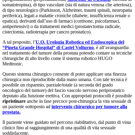
somatotropina), di tipo vascolare (sia di natura venosa che arteriosa),
di tipo neurologico (Parkinson, Alzheimer, traumi spinali, neuropatia
periferica), legati a malattie croniche (diabete, insufficienza renale o
epatica), derivanti dall’uso di farmaci (cortisone, psicofarmaci,
antipertensivi) o da trattamenti medici (prostatectomia radicale,
cistectomia, radioterapia per cancro prostatico).
A tal proposito, l’
U.O. Urologia Robotica ed Endoscopica del
“Pineta Grande Hospital” di Castel Volturno
, è all’avanguardia
nel trattamento del tumore della prostata potendo contare su tecniche
chirurgiche di alto livello come il sistema robotico HUGO
Medtronic.
Questo sistema chirurgico consente di poter applicare una finezza
chirurgica non riproducibile dalla mano umana. Con tale tecnica è
possibile un risparmio, parziale/totale (a seconda del grado
oncologico del tumore) del fascio vascolo nervoso periprostatico
deputato alla funzione erettiva. Con appropriati protocolli è possibile
ripristinare
anche in fase precoce post-chirurgica la vita sessuale di
un paziente sottoposto ad
intervento chirurgico per tumore alla
prostata.
Il paziente viene guidato nel percorso riabilitativo, dal punto di vista
clinico fino al raggiungimento di una qualità di vita sessuale
soddisfacente.