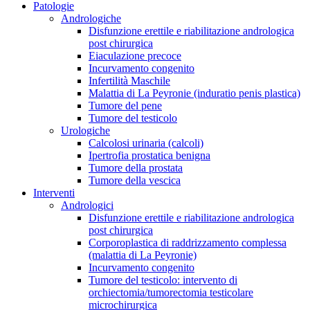
Patologie
Andrologiche
Disfunzione erettile e riabilitazione andrologica
post chirurgica
Eiaculazione precoce
Incurvamento congenito
Infertilità Maschile
Malattia di La Peyronie (induratio penis plastica)
Tumore del pene
Tumore del testicolo
Urologiche
Calcolosi urinaria (calcoli)
Ipertrofia prostatica benigna
Tumore della prostata
Tumore della vescica
Interventi
Andrologici
Disfunzione erettile e riabilitazione andrologica
post chirurgica
Corporoplastica di raddrizzamento complessa
(malattia di La Peyronie)
Incurvamento congenito
Tumore del testicolo: intervento di
orchiectomia/tumorectomia testicolare
microchirurgica