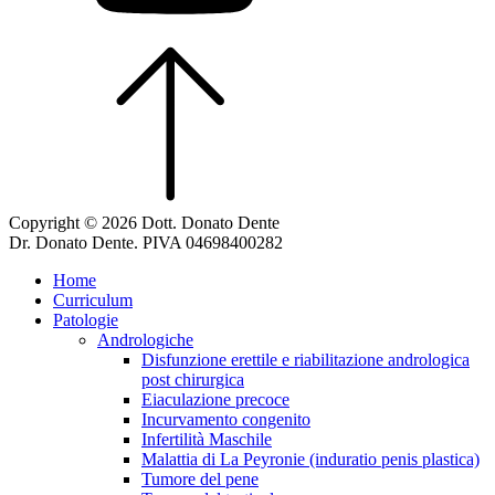
Copyright © 2026 Dott. Donato Dente
Dr. Donato Dente. PIVA 04698400282
Home
Curriculum
Patologie
Andrologiche
Disfunzione erettile e riabilitazione andrologica
post chirurgica
Eiaculazione precoce
Incurvamento congenito
Infertilità Maschile
Malattia di La Peyronie (induratio penis plastica)
Tumore del pene