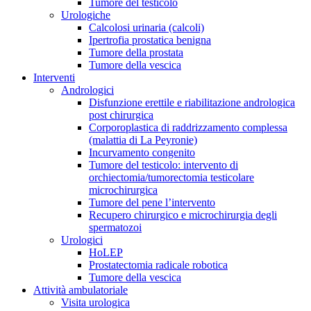
Tumore del testicolo
Urologiche
Calcolosi urinaria (calcoli)
Ipertrofia prostatica benigna
Tumore della prostata
Tumore della vescica
Interventi
Andrologici
Disfunzione erettile e riabilitazione andrologica
post chirurgica
Corporoplastica di raddrizzamento complessa
(malattia di La Peyronie)
Incurvamento congenito
Tumore del testicolo: intervento di
orchiectomia/tumorectomia testicolare
microchirurgica
Tumore del pene l’intervento
Recupero chirurgico e microchirurgia degli
spermatozoi
Urologici
HoLEP
Prostatectomia radicale robotica
Tumore della vescica
Attività ambulatoriale
Visita urologica