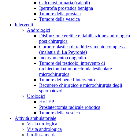
Calcolosi urinaria (calcoli)
Ipertrofia prostatica benigna
Tumore della prostata
Tumore della vescica
Interventi
Andrologici
Disfunzione erettile e riabilitazione andrologica
post chirurgica
Corporoplastica di raddrizzamento complessa
(malattia di La Peyronie)
Incurvamento congenito
Tumore del testicolo: intervento di
orchiectomia/tumorectomia testicolare
microchirurgica
Tumore del pene l’intervento
Recupero chirurgico e microchirurgia degli
spermatozoi
Urologici
HoLEP
Prostatectomia radicale robotica
Tumore della vescica
Attività ambulatoriale
Visita urologica
Visita andrologica
Uroflussimetria