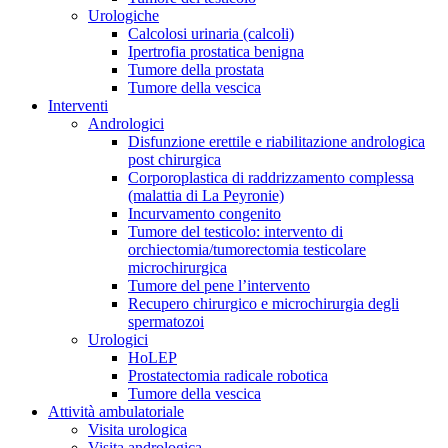
Urologiche
Calcolosi urinaria (calcoli)
Ipertrofia prostatica benigna
Tumore della prostata
Tumore della vescica
Interventi
Andrologici
Disfunzione erettile e riabilitazione andrologica
post chirurgica
Corporoplastica di raddrizzamento complessa
(malattia di La Peyronie)
Incurvamento congenito
Tumore del testicolo: intervento di
orchiectomia/tumorectomia testicolare
microchirurgica
Tumore del pene l’intervento
Recupero chirurgico e microchirurgia degli
spermatozoi
Urologici
HoLEP
Prostatectomia radicale robotica
Tumore della vescica
Attività ambulatoriale
Visita urologica
Visita andrologica