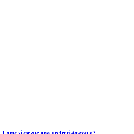
Come si esegue una uretrocistoscopia?