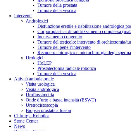
Tumore della prostata
Tumore della vescica
Interventi
Andrologici
Disfunzione erettile e riabilitazione andrologica po
Corporoplastica di raddrizzamento complessa (mala
Incurvamento congenito
Tumore del testicolo: intervento di orchiectomia/t
Tumore del pene l’intervento
Recupero chirurgico e microchirurgia degli sperma
Urologici
HoLEP
Prostatectomia radicale robotica
Tumore della vescica
Attività ambulatoriale
Visita urologica
Visita andrologica
Uroflussimetria
Onde d’urto a bassa intensità (ESWT)
Uretrocistoscopia
Biopsia prostatica fusion
Chirurgia Robotica
Stone Center
News