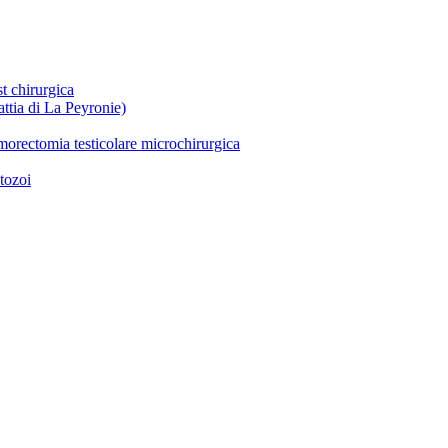
st chirurgica
ttia di La Peyronie)
umorectomia testicolare microchirurgica
tozoi