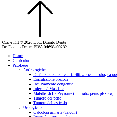
Copyright © 2026 Dott. Donato Dente
Dr. Donato Dente. PIVA 04698400282
Home
Curriculum
Patologie
Andrologiche
Disfunzione erettile e riabilitazione andrologica po
Eiaculazione precoce
Incurvamento congenito
Infertilità Maschile
Malattia di La Peyronie (induratio penis plastica)
Tumore del pene
Tumore del testicolo
Urologiche
Calcolosi urinaria (calcoli)
Ipertrofia prostatica benigna