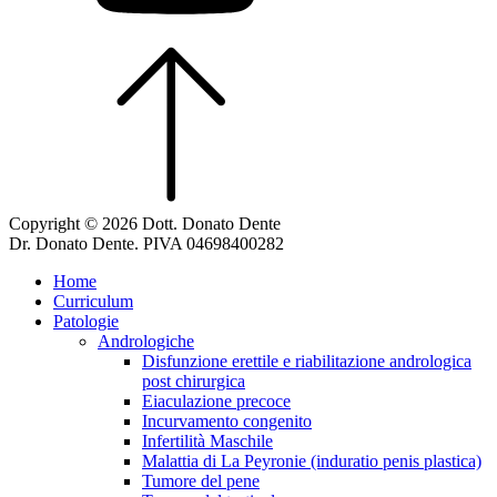
Copyright © 2026 Dott. Donato Dente
Dr. Donato Dente. PIVA 04698400282
Home
Curriculum
Patologie
Andrologiche
Disfunzione erettile e riabilitazione andrologica
post chirurgica
Eiaculazione precoce
Incurvamento congenito
Infertilità Maschile
Malattia di La Peyronie (induratio penis plastica)
Tumore del pene