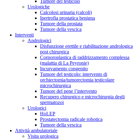
Tumore del testicolo
Urologiche
Calcolosi urinaria (calcoli)
Ipertrofia prostatica benigna
Tumore della prostata
Tumore della vescica
Interventi
Andrologici
Disfunzione erettile e riabilitazione andrologica
post chirurgica
Corporoplastica di raddrizzamento complessa
(malattia di La Peyronie)
Incurvamento congenito
Tumore del testicolo: intervento di
orchiectomia/tumorectomia testicolare
microchirurgica
Tumore del pene l’intervento
Recupero chirurgico e microchirurgia degli
spermatozoi
Urologici
HoLEP
Prostatectomia radicale robotica
Tumore della vescica
Attività ambulatoriale
Visita urologica