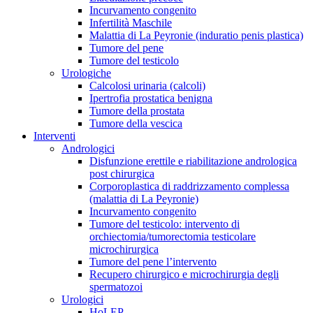
Incurvamento congenito
Infertilità Maschile
Malattia di La Peyronie (induratio penis plastica)
Tumore del pene
Tumore del testicolo
Urologiche
Calcolosi urinaria (calcoli)
Ipertrofia prostatica benigna
Tumore della prostata
Tumore della vescica
Interventi
Andrologici
Disfunzione erettile e riabilitazione andrologica
post chirurgica
Corporoplastica di raddrizzamento complessa
(malattia di La Peyronie)
Incurvamento congenito
Tumore del testicolo: intervento di
orchiectomia/tumorectomia testicolare
microchirurgica
Tumore del pene l’intervento
Recupero chirurgico e microchirurgia degli
spermatozoi
Urologici
HoLEP