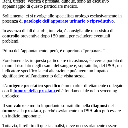
Reni, uretere, vescica e prostata, dunque, sono ad esclusivo
appannaggio di questo particolare medico.
Solitamente, ci si rivolge allo specialista urologo esclusivamente in
presenza di
patologie dell’apparato urinario o riproduttivo
.
In assenza di tali disturbi, tuttavia, è consigliabile una
visita
di
controllo
preventiva dopo i 50 anni, per escludere eventuali
problemi.
Prima dell’appuntamento, però, è opportuno “prepararsi”.
Fondamentale, in questa particolare circostanza, è avere a portata di
mano il risultato degli esami del sangue e, soprattutto, del
PSA
, un
indicatore specifico la cui alterazione può avere un impatto
significativo sull’andamento delle visita stessa.
L’
antigene prostatico specifico
è un marker direttamente collegato
con il
tumore della prostata
ed è fondamentale nello screening
urologico.
Il suo
valore
è molto importante soprattutto nella
diagnosi
del
tumore
alla
prostata
, perché ovviamente un
PSA alto
può essere
un indizio importante.
Tuttavia, il referto di questa analisi, deve necessariamente essere