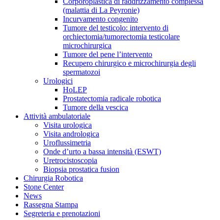
Corporoplastica di raddrizzamento complessa
(malattia di La Peyronie)
Incurvamento congenito
Tumore del testicolo: intervento di
orchiectomia/tumorectomia testicolare
microchirurgica
Tumore del pene l’intervento
Recupero chirurgico e microchirurgia degli
spermatozoi
Urologici
HoLEP
Prostatectomia radicale robotica
Tumore della vescica
Attività ambulatoriale
Visita urologica
Visita andrologica
Uroflussimetria
Onde d’urto a bassa intensità (ESWT)
Uretrocistoscopia
Biopsia prostatica fusion
Chirurgia Robotica
Stone Center
News
Rassegna Stampa
Segreteria e prenotazioni