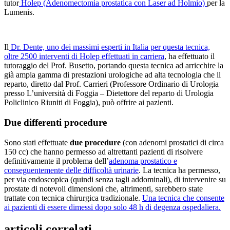
tutor
Holep (Adenomectomia prostatica con Laser ad Holmio)
per la
Lumenis.
Il
Dr. Dente, uno dei massimi esperti in Italia per questa tecnica,
oltre 2500 interventi di Holep effettuati in carriera
, ha effettuato il
tutoraggio del Prof. Busetto, portando questa tecnica ad arricchire la
già ampia gamma di prestazioni urologiche ad alta tecnologia che il
reparto, diretto dal Prof. Carrieri (Professore Ordinario di Urologia
presso L’università di Foggia – Dietettore del reparto di Urologia
Policlinico Riuniti di Foggia), può offrire ai pazienti.
Due differenti procedure
Sono stati effettuate
due procedure
(con adenomi prostatici di circa
150 cc) che hanno permesso ad altrettanti pazienti di risolvere
definitivamente il problema dell’
adenoma prostatico e
conseguentemente delle difficoltà urinarie
. La tecnica ha permesso,
per via endoscopica (quindi senza tagli addominali), di intervenire su
prostate di notevoli dimensioni che, altrimenti, sarebbero state
trattate con tecnica chirurgica tradizionale.
Una tecnica che consente
ai pazienti di essere dimessi dopo solo 48 h di degenza ospedaliera.
articoli correlati