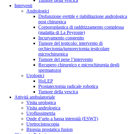
Tumore della vescica
Interventi
Andrologici
Disfunzione erettile e riabilitazione andrologica
post chirurgica
Corporoplastica di raddrizzamento complessa
(malattia di La Peyronie)
Incurvamento congenito
Tumore del testicolo: intervento di
orchiectomia/tumorectomia testicolare
microchirurgica
Tumore del pene l’intervento
Recupero chirurgico e microchirurgia degli
spermatozoi
Urologici
HoLEP
Prostatectomia radicale robotica
Tumore della vescica
Attività ambulatoriale
Visita urologica
Visita andrologica
Uroflussimetria
Onde d’urto a bassa intensità (ESWT)
Uretrocistoscopia
Biopsia prostatica fusion