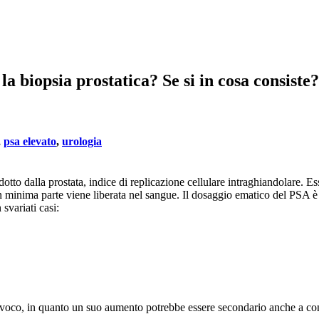
a biopsia prostatica? Se si in cosa consiste?
,
psa elevato
,
urologia
tto dalla prostata, indice di replicazione cellulare intraghiandolare. Es
n minima parte viene liberata nel sangue. Il dosaggio ematico del PSA è
svariati casi:
ivoco, in quanto un suo aumento potrebbe essere secondario anche a co