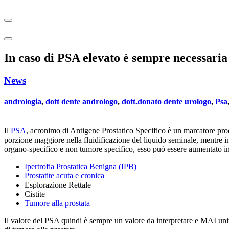
In caso di PSA elevato è sempre necessaria l
News
andrologia
,
dott dente andrologo
,
dott.donato dente urologo
,
Psa
Il
PSA
, acronimo di Antigene Prostatico Specifico è un marcatore prodo
porzione maggiore nella fluidificazione del liquido seminale, mentre i
organo-specifico e non tumore specifico, esso può essere aumentato in 
Ipertrofia Prostatica Benigna (IPB)
Prostatite acuta e cronica
Esplorazione Rettale
Cistite
Tumore alla prostata
Il valore del PSA quindi è sempre un valore da interpretare e MAI un