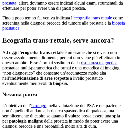
prostata
, allora dovranno essere indicati alcuni esami strumentali da
effettuare per poter avere una diagnosi precisa.
Fino a poco tempo fa, veniva indicata l’
ecografia trans rettale
come
screening nella diagnosi precoce del tumore alla prostata e la
biopsia
prostatica
.
Ecografia trans-rettale, serve ancora?
Ad oggi l’
ecografia trans-rettale
è un esame che si è visto non
essere assolutamente dirimente, per cui non viene più effettuato in
questo ambito. Esso è ormai sostituito dalla
risonanza magnetica
prostatica multi-parametrica che ormai è una metodica di imaging
“non diagnostico” che consente un’accuratezza molto alta
nell’
individuazione
di
aree sospette
a livello prostatico
eventualmente meritevoli di
biopsia
.
Nessuna paura
L’obiettivo dell’
Urologo
, nella valutazione del PSA e del paziente
non è quello di andare alla ricerca spasmodica di qualcosa, ma
semplicemente di capire se quanto il
valore
possa essere una
spia
per
patologie maligne
della prostata in modo da poter avere una
diagnosi precoce e una probabilità molto alta di cura.