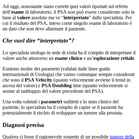
Ad oggi, nonostante siano corretti quei valori riportati sul referto
dell’
esame
di laboratorio, il PSA non può essere considerato solo in
base al
valore
assoluto ma ve “
interpretato
” dallo specialista. Per
cui il risultato del PSA, inteso come singolo esame di laboratorio è
un dato che non deve allarmare il paziente.
Che vuol dire “interpretato”?
Lo specialista urologo in sede di visita ha il compito di interpretare il
valore anche attraverso un
esame clinico
e un’
esplorazione rettale
.
Esistono inoltre dei parametri (validati dalle linee guida
internazionali di Urologia) che vanno comunque sempre considerati
che sono il
PSA Velocity
(quanto velocemente avviene il trend in
ascesa del valore) e
PSA Doubling
time (quanto velocemente si
assiste al raddoppio del valore precedente del PSA).
Una volta valutati i
parametri
suddetti e lo stato clinico del
paziente, lo specialista ha il compito di capire se il paziente ha
potenzialmente il rischio di sviluppare un tumore alla prostata.
Diagnosi precisa
Qualora ci fosse il ragionevole sospetto di un possibile
tumore della