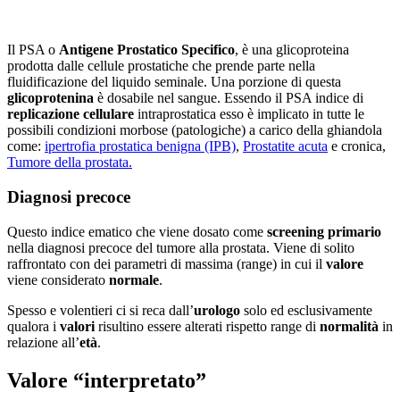
Il PSA o
Antigene Prostatico Specifico
, è una glicoproteina
prodotta dalle cellule prostatiche che prende parte nella
fluidificazione del liquido seminale. Una porzione di questa
glicoprotenina
è dosabile nel sangue. Essendo il PSA indice di
replicazione cellulare
intraprostatica esso è implicato in tutte le
possibili condizioni morbose (patologiche) a carico della ghiandola
come:
ipertrofia prostatica benigna (IPB)
,
Prostatite acuta
e cronica,
Tumore della prostata.
Diagnosi precoce
Questo indice ematico che viene dosato come
screening primario
nella diagnosi precoce del tumore alla prostata. Viene di solito
raffrontato con dei parametri di massima (range) in cui il
valore
viene considerato
normale
.
Spesso e volentieri ci si reca dall’
urologo
solo ed esclusivamente
qualora i
valori
risultino essere alterati rispetto range di
normalità
in
relazione all’
età
.
Valore “interpretato”