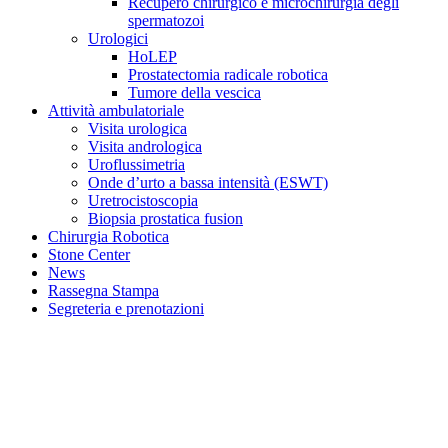
Recupero chirurgico e microchirurgia degli
spermatozoi
Urologici
HoLEP
Prostatectomia radicale robotica
Tumore della vescica
Attività ambulatoriale
Visita urologica
Visita andrologica
Uroflussimetria
Onde d’urto a bassa intensità (ESWT)
Uretrocistoscopia
Biopsia prostatica fusion
Chirurgia Robotica
Stone Center
News
Rassegna Stampa
Segreteria e prenotazioni