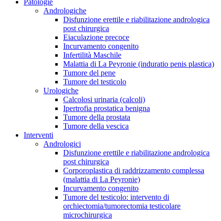
Patologie
Andrologiche
Disfunzione erettile e riabilitazione andrologica
post chirurgica
Eiaculazione precoce
Incurvamento congenito
Infertilità Maschile
Malattia di La Peyronie (induratio penis plastica)
Tumore del pene
Tumore del testicolo
Urologiche
Calcolosi urinaria (calcoli)
Ipertrofia prostatica benigna
Tumore della prostata
Tumore della vescica
Interventi
Andrologici
Disfunzione erettile e riabilitazione andrologica
post chirurgica
Corporoplastica di raddrizzamento complessa
(malattia di La Peyronie)
Incurvamento congenito
Tumore del testicolo: intervento di
orchiectomia/tumorectomia testicolare
microchirurgica