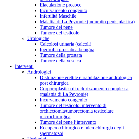
Eiaculazione precoce
Incurvamento congenito
Infertilità Maschile
Malattia di La Peyronie (induratio penis plastica)
Tumore del pene
Tumore del testicolo
Urologiche
Calcolosi urinaria (calcoli)
Ipertrofia prostatica benigna
Tumore della prostata
Tumore della vescica
Interventi
Andrologici
Disfunzione erettile e riabilitazione andrologica
post chirurgica
Corporoplastica di raddrizzamento complessa
(malattia di La Peyronie)
Incurvamento congenito
Tumore del testicolo: intervento di
orchiectomia/tumorectomia testicolare
microchirurgica
Tumore del pene l’intervento
Recupero chirurgico e microchirurgia degli
spermatozoi
Urologici