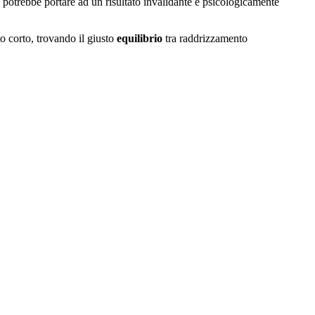
, potrebbe portare ad un risultato invalidante e psicologicamente
to corto, trovando il giusto
equilibrio
tra raddrizzamento