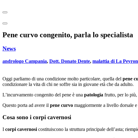
Pene curvo congenito, parla lo specialista
News
andrologo Campania
,
Dott. Donato Dente
,
malattia di La Peyron
Oggi parliamo di una condizione molto particolare, quella del
pene c
condizionare la vita di chi ne soffre sia in giovane età che da adulto.
L’incurvamento congenito del pene è una
patologia
frutto, per lo più
Questo porta ad avere il
pene curvo
maggiormente a livello dorsale e v
Cosa sono i corpi cavernosi
I
corpi cavernosi
costituiscono la struttura principale dell’asta; riem