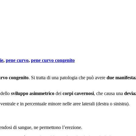
ie
,
pene curvo
,
pene curvo congenito
urvo
congenito
. Si tratta di una patologia che può avere
due manifesta
, dello
sviluppo asimmetrico
dei
corpi cavernosi
, che causa una
devia
entrale e in percentuale minore nelle aree laterali (destra o sinistra).
piendosi di sangue, ne permettono l’erezione.