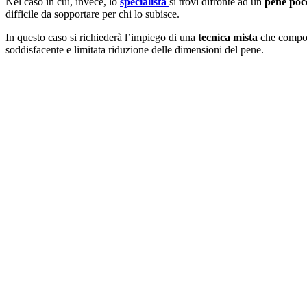
Nel caso in cui, invece, lo
specialista
si trovi difronte ad un
pene poc
difficile da sopportare per chi lo subisce.
In questo caso si richiederà l’impiego di una
tecnica mista
che compor
soddisfacente e limitata riduzione delle dimensioni del pene.