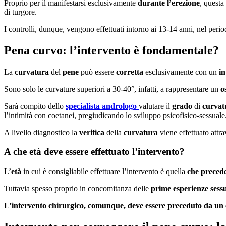
Proprio per il manifestarsi esclusivamente
durante l’erezione
, questa
di turgore.
I controlli, dunque, vengono effettuati intorno ai 13-14 anni, nel peri
Pena curvo: l’intervento è fondamentale?
La
curvatura
del
pene
può essere
corretta
esclusivamente con un
i
Sono solo le curvature superiori a 30-40°, infatti, a rappresentare un
o
Sarà compito dello
specialista andrologo
valutare il
grado
di
curva
l’intimità con coetanei, pregiudicando lo sviluppo psicofisico-sessuale
A livello diagnostico la
verifica
della
curvatura
viene effettuato attra
A che età deve essere effettuato l’intervento?
L’
età
in cui è consigliabile effettuare l’intervento è quella
che precede 
Tuttavia spesso proprio in concomitanza delle
prime esperienze sessu
L’intervento chirurgico, comunque, deve essere preceduto da un 