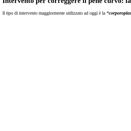
Intervento per correggere il pene curvo: la
Il tipo di intervento maggiormente utilizzato ad oggi è la
“corporoplas