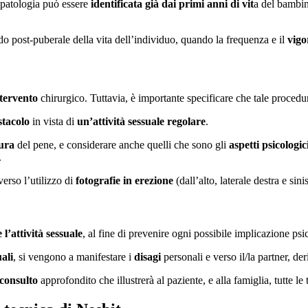
 patologia può essere
identificata già dai primi anni di vit
a del bambin
odo post-puberale della vita dell’individuo, quando la frequenza e il
vigo
ntervento
chirurgico. Tuttavia, è importante specificare che tale proced
stacolo
in vista di
un’attività sessuale regolare
.
tura
del pene, e considerare anche quelli che sono gli
aspetti psicologic
.
verso l’utilizzo di
fotografie in erezione
(dall’alto, laterale destra e sinis
l’attività sessuale
, al fine di prevenire ogni possibile implicazione psi
ali
, si vengono a manifestare i
disagi
personali e verso il/la partner, de
consulto
approfondito che illustrerà al paziente, e alla famiglia, tutte l