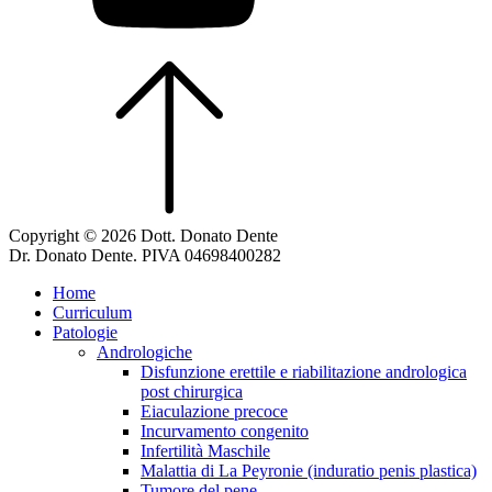
Copyright © 2026 Dott. Donato Dente
Dr. Donato Dente. PIVA 04698400282
Home
Curriculum
Patologie
Andrologiche
Disfunzione erettile e riabilitazione andrologica
post chirurgica
Eiaculazione precoce
Incurvamento congenito
Infertilità Maschile
Malattia di La Peyronie (induratio penis plastica)
Tumore del pene