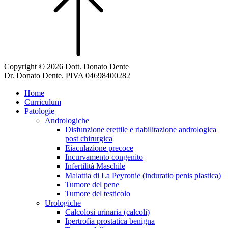
Copyright © 2026 Dott. Donato Dente
Dr. Donato Dente. PIVA 04698400282
Home
Curriculum
Patologie
Andrologiche
Disfunzione erettile e riabilitazione andrologica
post chirurgica
Eiaculazione precoce
Incurvamento congenito
Infertilità Maschile
Malattia di La Peyronie (induratio penis plastica)
Tumore del pene
Tumore del testicolo
Urologiche
Calcolosi urinaria (calcoli)
Ipertrofia prostatica benigna