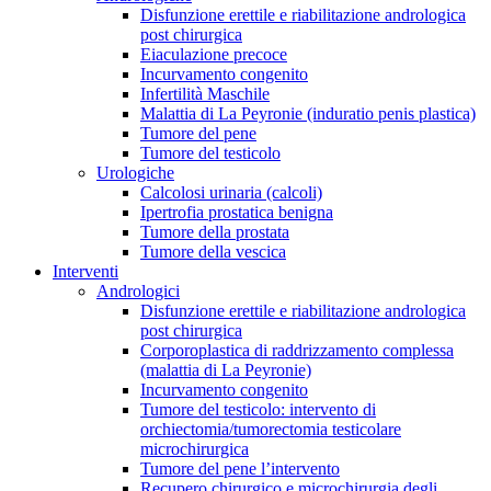
Disfunzione erettile e riabilitazione andrologica
post chirurgica
Eiaculazione precoce
Incurvamento congenito
Infertilità Maschile
Malattia di La Peyronie (induratio penis plastica)
Tumore del pene
Tumore del testicolo
Urologiche
Calcolosi urinaria (calcoli)
Ipertrofia prostatica benigna
Tumore della prostata
Tumore della vescica
Interventi
Andrologici
Disfunzione erettile e riabilitazione andrologica
post chirurgica
Corporoplastica di raddrizzamento complessa
(malattia di La Peyronie)
Incurvamento congenito
Tumore del testicolo: intervento di
orchiectomia/tumorectomia testicolare
microchirurgica
Tumore del pene l’intervento
Recupero chirurgico e microchirurgia degli