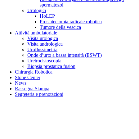
spermatozoi
Urologici
HoLEP
Prostatectomia radicale robotica
Tumore della vescica
Attività ambulatoriale
Visita urologica
Visita andrologica
Uroflussimetria
Onde d’urto a bassa intensità (ESWT)
Uretrocistoscopia
Biopsia prostatica fusion
Chirurgia Robotica
Stone Center
News
Rassegna Stampa
Segreteria e prenotazioni