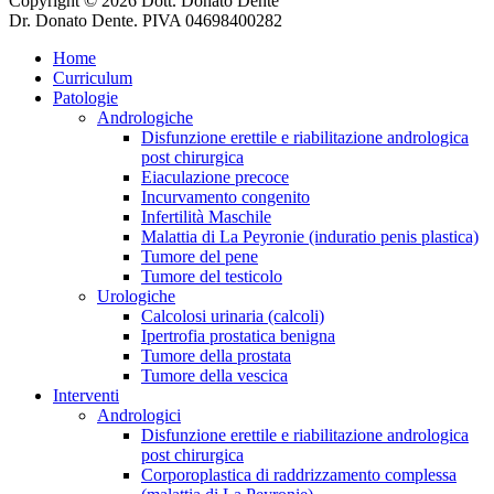
Copyright © 2026 Dott. Donato Dente
Dr. Donato Dente. PIVA 04698400282
Home
Curriculum
Patologie
Andrologiche
Disfunzione erettile e riabilitazione andrologica
post chirurgica
Eiaculazione precoce
Incurvamento congenito
Infertilità Maschile
Malattia di La Peyronie (induratio penis plastica)
Tumore del pene
Tumore del testicolo
Urologiche
Calcolosi urinaria (calcoli)
Ipertrofia prostatica benigna
Tumore della prostata
Tumore della vescica
Interventi
Andrologici
Disfunzione erettile e riabilitazione andrologica
post chirurgica
Corporoplastica di raddrizzamento complessa