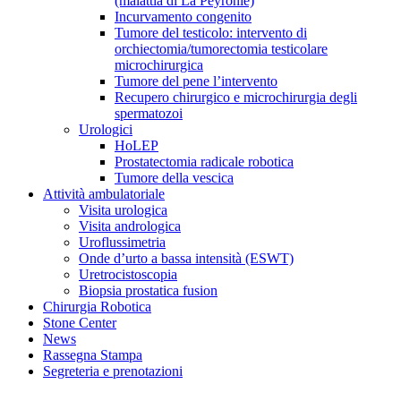
(malattia di La Peyronie)
Incurvamento congenito
Tumore del testicolo: intervento di
orchiectomia/tumorectomia testicolare
microchirurgica
Tumore del pene l’intervento
Recupero chirurgico e microchirurgia degli
spermatozoi
Urologici
HoLEP
Prostatectomia radicale robotica
Tumore della vescica
Attività ambulatoriale
Visita urologica
Visita andrologica
Uroflussimetria
Onde d’urto a bassa intensità (ESWT)
Uretrocistoscopia
Biopsia prostatica fusion
Chirurgia Robotica
Stone Center
News
Rassegna Stampa
Segreteria e prenotazioni