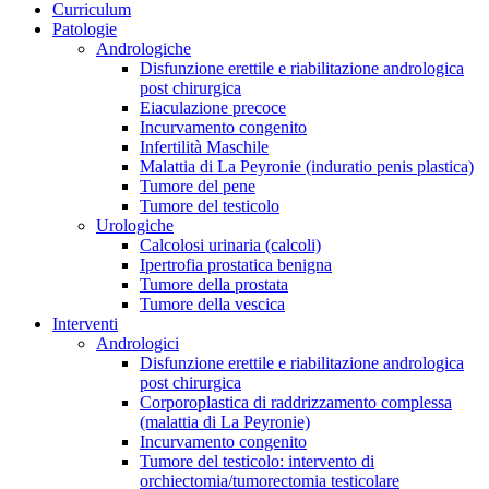
Curriculum
Patologie
Andrologiche
Disfunzione erettile e riabilitazione andrologica
post chirurgica
Eiaculazione precoce
Incurvamento congenito
Infertilità Maschile
Malattia di La Peyronie (induratio penis plastica)
Tumore del pene
Tumore del testicolo
Urologiche
Calcolosi urinaria (calcoli)
Ipertrofia prostatica benigna
Tumore della prostata
Tumore della vescica
Interventi
Andrologici
Disfunzione erettile e riabilitazione andrologica
post chirurgica
Corporoplastica di raddrizzamento complessa
(malattia di La Peyronie)
Incurvamento congenito
Tumore del testicolo: intervento di
orchiectomia/tumorectomia testicolare