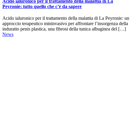
Acido ialuronico per il trattamento della malattia di La
Peyronie: tutto quello che c’è da sapere
Acido ialuronico per il trattamento della malattia di La Peyronie: un
approccio terapeutico mininvasivo per affrontare l’insorgenza della
induratio penis plastica, una fibrosi della tunica albuginea del […]
News