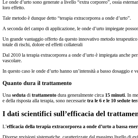
Le onde d’urto sono generate a livello “extra corporeo”, ossia esterna
loro effetto.
Tale metodo è dunque detto “terapia extracorporea a onde d’urto”.
A seconda del campo di applicazione, le onde d’urto impiegate posson
Un grande vantaggio offerto da questo innovativo metodo terapeutico 
totale di rischi, dolore ed effetti collaterali
Dal 2010 la terapia extracorporea a onde d’urto è impiegata anche per t
vascolare.
In questo caso le onde d’urto hanno un’intensità a basso dosaggio e v
Quanto dura il trattamento
Una
seduta
di
trattamento
dura generalmente circa
15 minuti
. In me
e della risposta alla terapia, sono necessarie
tra le 6 e le 10 sedute te
I dati scientifici sull’efficacia del trattame
L’
efficacia della terapia extracorporea a onde d’urto a bassa ene
Diverse revisioni sistematiche, caratterizzate dal massimo livello di e