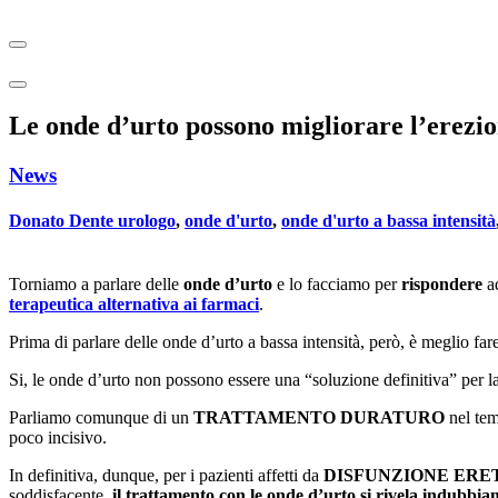
Le onde d’urto possono migliorare l’erezi
News
Donato Dente urologo
,
onde d'urto
,
onde d'urto a bassa intensità
Torniamo a parlare delle
onde d’urto
e lo facciamo per
rispondere
a
terapeutica alternativa ai farmaci
.
Prima di parlare delle onde d’urto a bassa intensità, però, è meglio f
Si, le onde d’urto non possono essere una “soluzione definitiva” per l
Parliamo comunque di un
TRATTAMENTO DURATURO
nel tem
poco incisivo.
In definitiva, dunque, per i pazienti affetti da
DISFUNZIONE ERE
soddisfacente,
il trattamento con le onde d’urto si rivela indubbiam