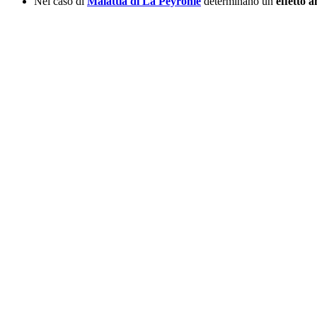
Nel caso di
Malattia di La Peyronie
determinano un
effetto a