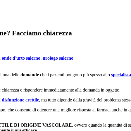
one? Facciamo chiarezza
,
onde d'urto salerno
,
urologo salerno
d una delle
domande
che i pazienti pongono più spesso allo
specialist
are chiarezza e rispondere immediatamente alla domanda in oggetto.
a
disfunzione erettile
, ma tutto dipende dalla gravità del problema stess
po, che consente di ottenere una migliore risposta ai farmaci anche in que
TTILE DI ORIGINE VASCOLARE
, ovvero quando la quantità di s
ente il più efficace
.