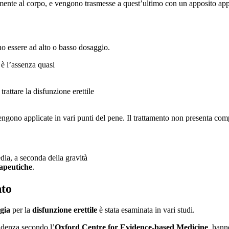
mente al corpo, e vengono trasmesse a quest’ultimo con un apposito appa
o essere ad alto o basso dosaggio.
è l’assenza quasi
rattare la disfunzione erettile
engono applicate in vari punti del pene.
Il trattamento non presenta comp
dia, a seconda della gravità
rapeutiche
.
nto
rgia
per la
disfunzione erettile
è stata esaminata in vari studi.
videnza secondo l’
Oxford Centre for Evidence-based Medicine
, hann