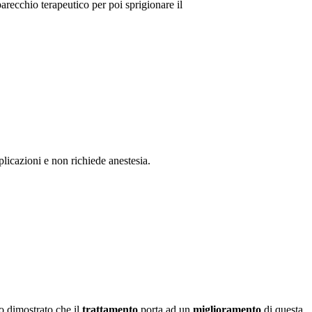
recchio terapeutico per poi sprigionare il
licazioni e non richiede anestesia.
o dimostrato che il
trattamento
porta ad un
miglioramento
di questa