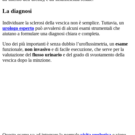
La diagnosi
Individuare la sclerosi della vescica non è semplice. Tuttavia, un
urologo esperto
può avvalersi di alcuni esami strumentali che
aiutano a formulare una diagnosi chiara e completa.
Uno dei più importanti è senza dubbio l’uroflussimetria, un
esame
funzionale,
non invasivo
e di facile esecuzione, che serve per la
valutazione del
flusso urinario
e del grado di svuotamento della
vescica dopo la minzione.
Questo esame va ad integrare la normale
visita urologica
e viene