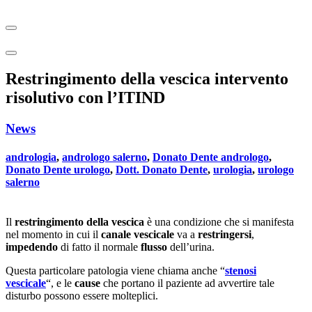
Restringimento della vescica intervento
risolutivo con l’ITIND
News
andrologia
,
andrologo salerno
,
Donato Dente andrologo
,
Donato Dente urologo
,
Dott. Donato Dente
,
urologia
,
urologo
salerno
Il
restringimento della vescica
è una condizione che si manifesta
nel momento in cui il
canale vescicale
va a
restringersi
,
impedendo
di fatto il normale
flusso
dell’urina.
Questa particolare patologia viene chiama anche “
stenosi
vescicale
“, e le
cause
che portano il paziente ad avvertire tale
disturbo possono essere molteplici.