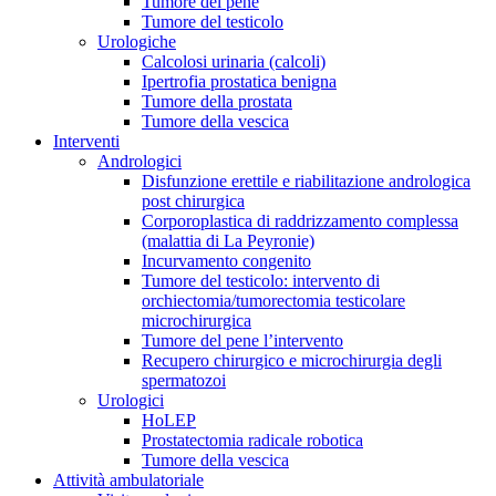
Tumore del pene
Tumore del testicolo
Urologiche
Calcolosi urinaria (calcoli)
Ipertrofia prostatica benigna
Tumore della prostata
Tumore della vescica
Interventi
Andrologici
Disfunzione erettile e riabilitazione andrologica
post chirurgica
Corporoplastica di raddrizzamento complessa
(malattia di La Peyronie)
Incurvamento congenito
Tumore del testicolo: intervento di
orchiectomia/tumorectomia testicolare
microchirurgica
Tumore del pene l’intervento
Recupero chirurgico e microchirurgia degli
spermatozoi
Urologici
HoLEP
Prostatectomia radicale robotica
Tumore della vescica
Attività ambulatoriale