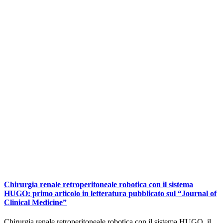
Chirurgia renale retroperitoneale robotica con il sistema
HUGO: primo articolo in letteratura pubblicato sul “Journal of
Clinical Medicine”
Chirurgia renale retroperitoneale robotica con il sistema HUGO, il