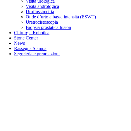
Visita urologica
Visita andrologica
Uroflussimetria
Onde d’urto a bassa intensità (ESWT)
Uretrocistoscopia
Biopsia prostatica fusion
Chirurgia Robotica
Stone Center
News
Rassegna Stampa
Segreteria e prenotazioni