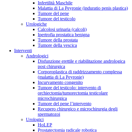
Infertilità Maschile
Malattia di La Peyronie (induratio penis plastica)
Tumore del pene
Tumore del testicolo
Urologiche
Calcolosi urinaria (calcoli)
Ipertrofia prostatica benigna
Tumore della prostata
Tumore della vescica
Interventi
Andrologici
Disfunzione erettile e riabilitazione andrologica
post chirurgica
Corporoplastica di raddrizzamento complessa
(malattia di La Peyronie)
Incurvamento congenito
Tumore del testicolo: intervento di
orchiectomia/tumorectomia testicolare
microchirurgica
Tumore del pene l’intervento
Recupero chirurgico e microchirurgia degli
spermatozoi
Urologici
HoLEP
Prostatectomia radicale robotica