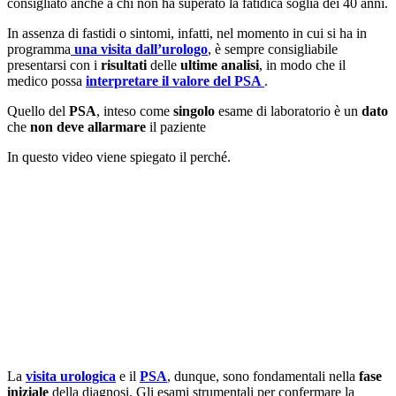
consigliato anche a chi non ha superato la fatidica soglia dei 40 anni.
In assenza di fastidi o sintomi, infatti, nel momento in cui si ha in
programma
una visita dall’urologo
, è sempre consigliabile
presentarsi con i
risultati
delle
ultime analisi
, in modo che il
medico possa
interpretare il valore del PSA
.
Quello
del
PSA
, inteso come
singolo
esame di laboratorio è un
dato
che
non deve allarmare
il paziente
In questo video viene spiegato il perché.
La
visita urologica
e il
PSA
, dunque, sono fondamentali nella
fase
iniziale
della diagnosi. Gli esami strumentali per confermare la