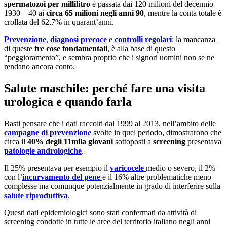
spermatozoi per millilitro
è passata dai 120 milioni del decennio
1930 – 40 ai
circa 65 milioni negli anni 90
, mentre la conta totale è
crollata del 62,7% in quarant’anni.
Prevenzione
,
diagnosi precoce
e
controlli regolari
: la mancanza
di queste
tre cose fondamentali
, è alla base di questo
“peggioramento”, e sembra proprio che i signori uomini non se ne
rendano ancora conto.
Salute maschile: perché fare una visita
urologica e quando farla
Basti pensare che i dati raccolti dal 1999 al 2013, nell’ambito delle
campagne di prevenzione
svolte in quel periodo, dimostrarono che
circa il
40% degli 11mila giovani
sottoposti a
screening
presentava
patologie andrologiche
.
Il 25% presentava per esempio il
varicocele
medio o severo, il 2%
con l’
incurvamento del pene
e il 16% altre problematiche meno
complesse ma comunque potenzialmente in grado di interferire sulla
salute riproduttiva
.
Questi dati epidemiologici sono stati confermati da attività di
screening condotte in tutte le aree del territorio italiano negli anni