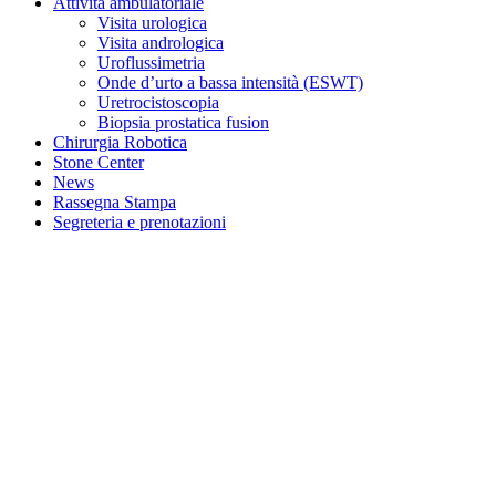
Attività ambulatoriale
Visita urologica
Visita andrologica
Uroflussimetria
Onde d’urto a bassa intensità (ESWT)
Uretrocistoscopia
Biopsia prostatica fusion
Chirurgia Robotica
Stone Center
News
Rassegna Stampa
Segreteria e prenotazioni