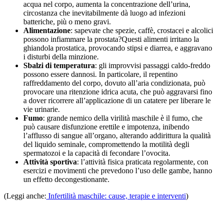
acqua nel corpo, aumenta la concentrazione dell’urina,
circostanza che inevitabilmente dà luogo ad infezioni
batteriche, più o meno gravi.
Alimentazione
: sapevate che spezie, caffè, crostacei e alcolici
possono infiammare la prostata?Questi alimenti irritano la
ghiandola prostatica, provocando stipsi e diarrea, e aggravano
i disturbi della minzione.
Sbalzi di temperatura
: gli improvvisi passaggi caldo-freddo
possono essere dannosi. In particolare, il repentino
raffreddamento del corpo, dovuto all’aria condizionata, può
provocare una ritenzione idrica acuta, che può aggravarsi fino
a dover ricorrere all’applicazione di un catatere per liberare le
vie urinarie.
Fumo
: grande nemico della virilità maschile è il fumo, che
può causare disfunzione erettile e impotenza, inibendo
l’afflusso di sangue all’organo, alterando addirittura la qualità
del liquido seminale, compromettendo la motilità degli
spermatozoi e la capacità di fecondare l’ovocita.
Attività sportiva
: l’attività fisica praticata regolarmente, con
esercizi e movimenti che prevedono l’uso delle gambe, hanno
un effetto decongestionante.
(Leggi anche:
Infertilità maschile: cause, terapie e interventi
)