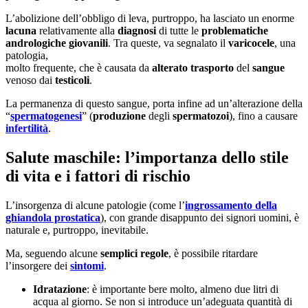
L’abolizione dell’obbligo di leva, purtroppo, ha lasciato un enorme
lacuna
relativamente alla
diagnosi
di tutte le
problematiche
andrologiche giovanili
. Tra queste, va segnalato il
varicocele
, una
patologia,
molto frequente, che è causata da
alterato trasporto
del
sangue
venoso dai
testicoli
.
La permanenza di questo sangue, porta infine ad un’alterazione della
“
spermatogenesi
” (
produzione
degli
spermatozoi
), fino a causare
infertilità
.
Salute maschile: l’importanza dello stile
di vita e i fattori di rischio
L’insorgenza di alcune patologie (come l’
ingrossamento della
ghiandola prostatica
), con grande disappunto dei signori uomini, è
naturale e, purtroppo, inevitabile.
Ma, seguendo alcune
semplici regole
, è possibile ritardare
l’insorgere dei
sintomi
.
Idratazione
: è importante bere molto, almeno due litri di
acqua al giorno. Se non si introduce un’adeguata quantità di