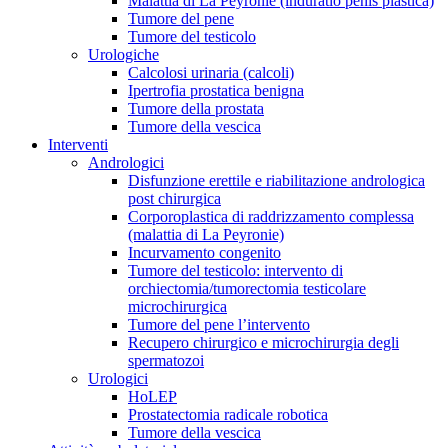
Malattia di La Peyronie (induratio penis plastica)
Tumore del pene
Tumore del testicolo
Urologiche
Calcolosi urinaria (calcoli)
Ipertrofia prostatica benigna
Tumore della prostata
Tumore della vescica
Interventi
Andrologici
Disfunzione erettile e riabilitazione andrologica
post chirurgica
Corporoplastica di raddrizzamento complessa
(malattia di La Peyronie)
Incurvamento congenito
Tumore del testicolo: intervento di
orchiectomia/tumorectomia testicolare
microchirurgica
Tumore del pene l’intervento
Recupero chirurgico e microchirurgia degli
spermatozoi
Urologici
HoLEP
Prostatectomia radicale robotica
Tumore della vescica